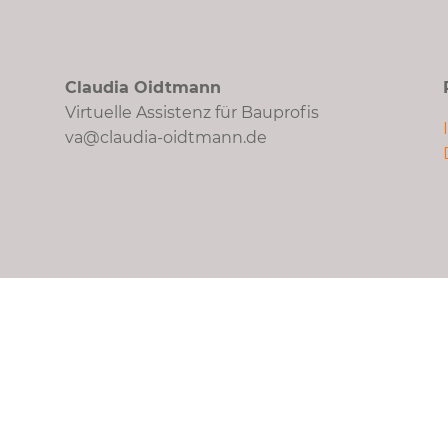
Claudia Oidtmann
Virtuelle Assistenz für Bauprofis
va@claudia-oidtmann.de